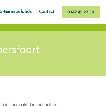
G-Garantiefonds
Contact
0342 45 22 39
ersfoort
ssingen gemaakt. Om het buiten-