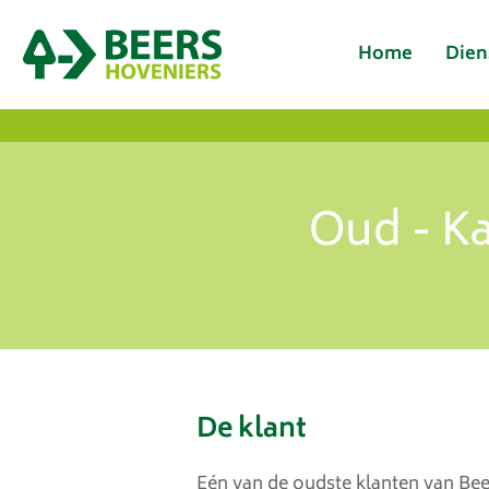
Home
Dien
Oud - K
De klant
Eén van de oudste klanten van Bee