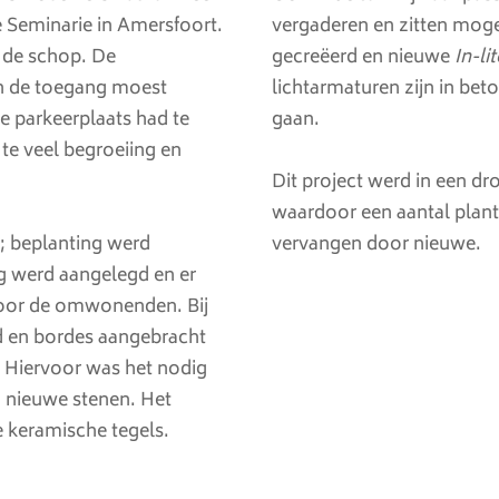
e Seminarie in Amersfoort.
vergaderen en zitten moge
 de schop. De
gecreëerd en nieuwe
In-li
en de toegang moest
lichtarmaturen zijn in bet
 parkeerplaats had te
gaan.
 te veel begroeiing en
Dit project werd in een 
waardoor een aantal plant
; beplanting werd
vervangen door nieuwe.
g werd aangelegd en er
oor de omwonenden. Bij
d en bordes aangebracht
 Hiervoor was het nodig
 nieuwe stenen. Het
 keramische tegels.